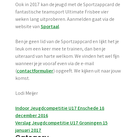
Ook in 2017 kan de jeugd met de Sportzappcard de
fantastische teamsport Ultimate Frisbee vier
weken lang uitproberen. Aanmelden gaat via de
website van
Sportaal
.
Ben je geen lid van de Sportzappcard en lijkt het je
leuk om een keer mee te trainen, dan ben je
uiteraard van harte welkom. We vinden het wel fijn
wanneer je je vooraf even via de e-mail
(
contactformulier
) opgeeft. We kijken uit naar jouw
komst.
Lodi Meijer
Post
Indoor Jeugdcompetitie U17 Enschede 18
december 2016
navigation
Verslag Jeugdcompetitie U17 Groningen 15
januari 2017