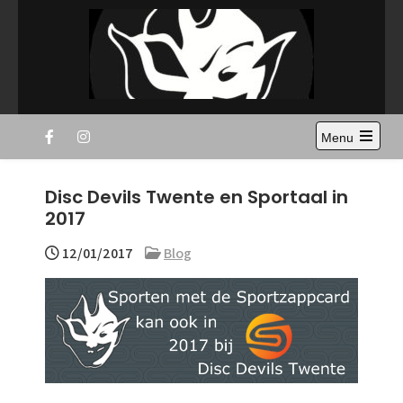
Skip
to
content
Disc Devils Twente –
Ultimate Frisbee Vereniging Enschede
Menu
Enschede
Open
the
main
Disc Devils Twente en Sportaal in
menu
2017
12/01/2017
Blog