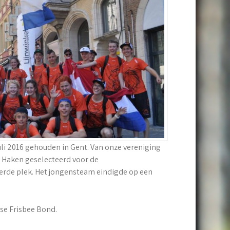
li 2016 gehouden in Gent. Van onze vereniging
 Haken geselecteerd voor de
erde plek. Het jongensteam eindigde op een
se Frisbee Bond.