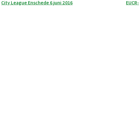
Berichtnavigatie
City League Enschede 6 juni 2016
EUCR-