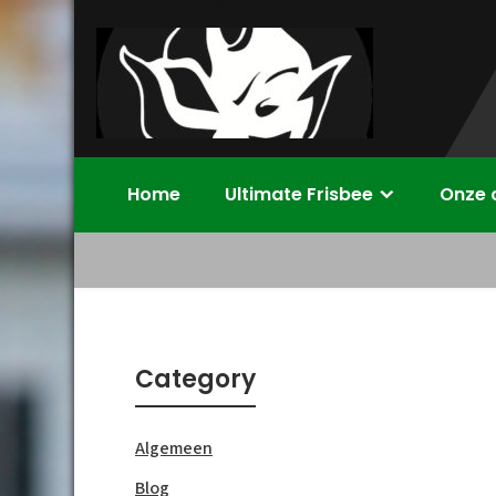
Skip
to
content
Disc Devils
Ultimate Frisbee Vereniging Enschede
Home
Ultimate Frisbee
Onze 
Twente –
Enschede
Category
Algemeen
Blog