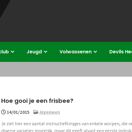
club
Jeugd
Volwassenen
Devils H
Hoe gooi je een frisbee?
14/01/2015
Algemeen
Je ziet hier een aantal instructiefilmpjes van enkele worpen, die v
diverse variaties mogelijk, maar dit geeft alvast een eerste indruk