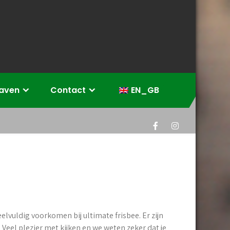
eaven
Contact
EN_GB
eelvuldig voorkomen bij ultimate frisbee. Er zijn
. Veel plezier met kijken en we weten zeker dat je