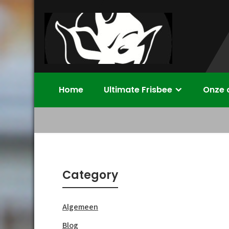
Skip
to
content
Disc Devils
Ultimate Frisbee Vereniging Enschede
Home
Ultimate Frisbee
Onze 
Twente –
Enschede
Category
Algemeen
Blog