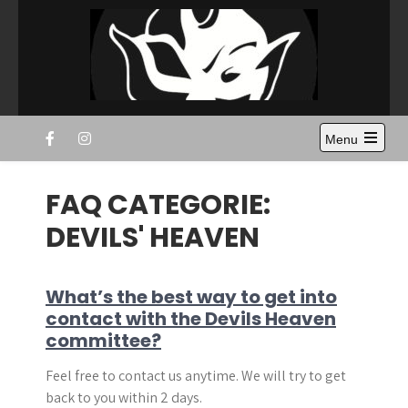
Skip
to
content
Disc Devils Twente –
Ultimate Frisbee Vereniging Enschede
Menu
Enschede
Open
the
main
FAQ CATEGORIE:
menu
DEVILS' HEAVEN
What’s the best way to get into
contact with the Devils Heaven
committee?
Feel free to contact us anytime. We will try to get
back to you within 2 days.