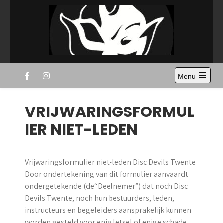
Skip
to
content
Disc Devils Twente –
Ultimate Frisbee Vereniging Enschede
Menu
Enschede
Open
the
main
VRIJWARINGSFORMUL
menu
IER NIET-LEDEN
Vrijwaringsformulier niet-leden Disc Devils Twente
Door ondertekening van dit formulier aanvaardt
ondergetekende (de“Deelnemer”) dat noch Disc
Devils Twente, noch hun bestuurders, leden,
instructeurs en begeleiders aansprakelijk kunnen
worden gesteld voor enig letsel of enige schade