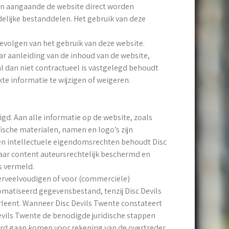
uten aangaande de website direct worden
adelijke bestanddelen. Het gebruik van deze
gevolgen van het gebruik van deze website.
aar aanleiding van de inhoud van de website,
al dan niet contractueel is vastgelegd behoudt
te informatie te wijzigen of weigeren.
d. Aan alle informatie op de website, zoals
fische materialen, namen en logo’s zijn
n intellectuele eigendomsrechten behoudt Disc
 haar content auteursrechtelijk beschermd en
s vermeld.
erveelvoudigen of voor (commerciële)
matiseerd gegevensbestand, tenzij Disc Devils
rleent. Wanneer Disc Devils Twente constateert
evils Twente de benodigde juridische stappen
rd gaan komen voor rekening van de overtreder.