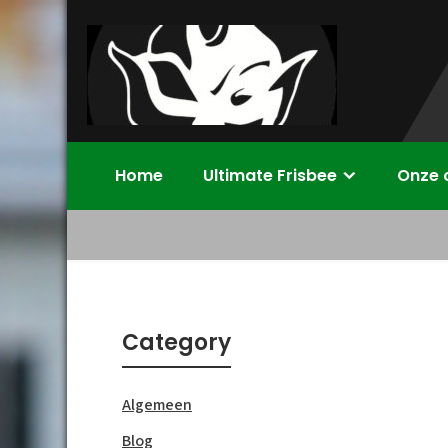
Skip
to
content
Disc Devils
Ultimate Frisbee Vereniging Enschede
Home
Ultimate Frisbee
Onze 
Twente –
Enschede
Category
Algemeen
Blog