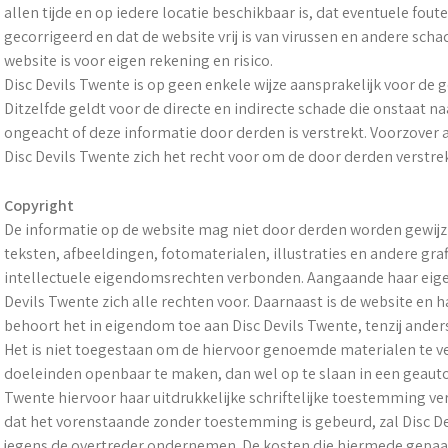
allen tijde en op iedere locatie beschikbaar is, dat eventuele fo
gecorrigeerd en dat de website vrij is van virussen en andere sch
website is voor eigen rekening en risico.
Disc Devils Twente is op geen enkele wijze aansprakelijk voor de 
Ditzelfde geldt voor de directe en indirecte schade die onstaat n
ongeacht of deze informatie door derden is verstrekt. Voorzover 
Disc Devils Twente zich het recht voor om de door derden verstrek
Copyright
De informatie op de website mag niet door derden worden gewijzig
teksten, afbeeldingen, fotomaterialen, illustraties en andere gra
intellectuele eigendomsrechten verbonden. Aangaande haar eige
Devils Twente zich alle rechten voor. Daarnaast is de website en
behoort het in eigendom toe aan Disc Devils Twente, tenzij ander
Het is niet toegestaan om de hiervoor genoemde materialen te v
doeleinden openbaar te maken, dan wel op te slaan in een geauto
Twente hiervoor haar uitdrukkelijke schriftelijke toestemming ve
dat het vorenstaande zonder toestemming is gebeurd, zal Disc D
jegens de overtreder ondernemen. De kosten die hiermede gepaa