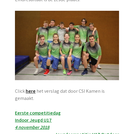
Click
here
het verslag dat door CSI Kamen is
gemaakt.
Post
Eerste competitiedag
Indoor Jeugd U17
navigation
4 november 2018