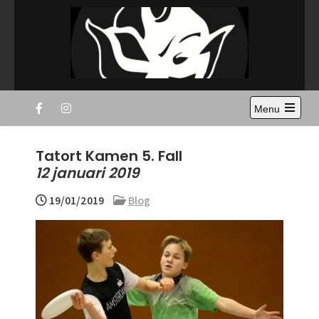
Skip
to
content
Disc Devils Twente –
Ultimate Frisbee Vereniging Enschede
Menu
Enschede
Open
the
main
Tatort Kamen 5. Fall
menu
12 januari 2019
19/01/2019
Blog