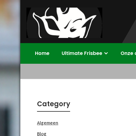
Skip
to
content
Disc Devils
Ultimate Frisbee Vereniging Enschede
Home
Ultimate Frisbee
Onze 
Twente –
Enschede
Category
Algemeen
Blog