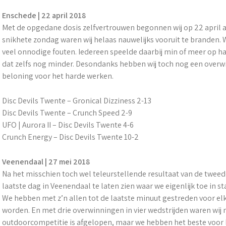
Enschede | 22 april 2018
Met de opgedane dosis zelfvertrouwen begonnen wij op 22 april a
snikhete zondag waren wij helaas nauwelijks vooruit te branden
veel onnodige fouten. Iedereen speelde daarbij min of meer op h
dat zelfs nog minder. Desondanks hebben wij toch nog een overwi
beloning voor het harde werken.
Disc Devils Twente – Gronical Dizziness 2-13
Disc Devils Twente – Crunch Speed 2-9
UFO | Aurora II – Disc Devils Twente 4-6
Crunch Energy – Disc Devils Twente 10-2
Veenendaal | 27 mei 2018
Na het misschien toch wel teleurstellende resultaat van de twe
laatste dag in Veenendaal te laten zien waar we eigenlijk toe in sta
We hebben met z’n allen tot de laatste minuut gestreden voor elk
worden. En met drie overwinningen in vier wedstrijden waren wij 
outdoorcompetitie is afgelopen, maar we hebben het beste voor 