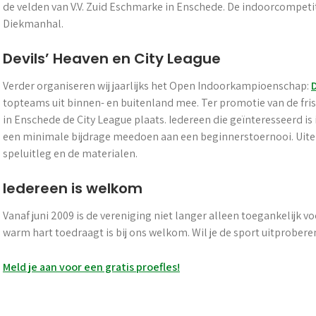
de velden van V.V. Zuid Eschmarke in Enschede. De indoorcompeti
Diekmanhal.
Devils’ Heaven en City League
Verder organiseren wij jaarlijks het Open Indoorkampioenschap:
topteams uit binnen- en buitenland mee. Ter promotie van de fri
in Enschede de City League plaats. Iedereen die geïnteresseerd is
een minimale bijdrage meedoen aan een beginnerstoernooi. Uitera
speluitleg en de materialen.
Iedereen is welkom
Vanaf juni 2009 is de vereniging niet langer alleen toegankelijk v
warm hart toedraagt is bij ons welkom. Wil je de sport uitprobere
Berichtnavigatie
Meld je aan voor een gratis proefles!