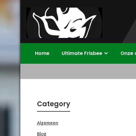
Skip
to
content
Disc Devils
Ultimate Frisbee Vereniging Enschede
Home
Ultimate Frisbee
Onze 
Twente –
Enschede
Category
Algemeen
Blog