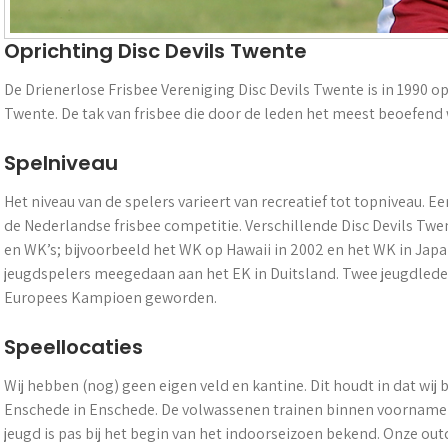
Oprichting Disc Devils Twente
De Drienerlose Frisbee Vereniging Disc Devils Twente is in 1990 o
Twente. De tak van frisbee die door de leden het meest beoefend
Spelniveau
Het niveau van de spelers varieert van recreatief tot topniveau. 
de Nederlandse frisbee competitie. Verschillende Disc Devils Tw
en WK’s; bijvoorbeeld het WK op Hawaii in 2002 en het WK in Jap
jeugdspelers meegedaan aan het EK in Duitsland. Twee jeugdlede
Europees Kampioen geworden.
Speellocaties
Wij hebben (nog) geen eigen veld en kantine. Dit houdt in dat wij
Enschede in Enschede. De volwassenen trainen binnen voornameli
jeugd is pas bij het begin van het indoorseizoen bekend. Onze ou