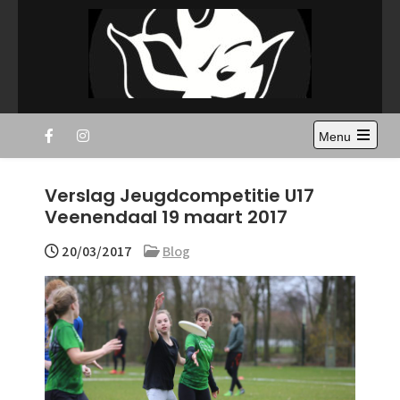
Skip
to
content
Disc Devils Twente –
Ultimate Frisbee Vereniging Enschede
Menu
Enschede
Open
the
main
Verslag Jeugdcompetitie U17
menu
Veenendaal 19 maart 2017
20/03/2017
Blog